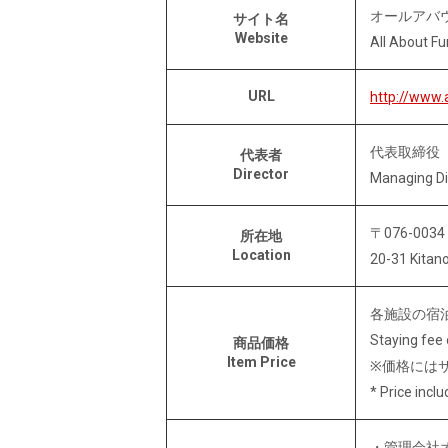
オールアバ
サイト名
Website
All About Fu
URL
http://www.
代表取締役
代表者
Director
Managing Di
〒076-0
所在地
Location
20-31 Kitan
各施設の宿
Staying fee 
商品価格
Item Price
※価格には
* Price incl
・管理会社