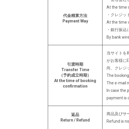
At the time 
・クレジッ
代金精算方法
Payment Way
At the time 
・銀行振込
By bank wire
当サイトを
がお客様に
引渡時期
尚、クレジ
Transfer Time
（予約成立時期）
The booking 
At the time of booking
The e-mail no
confirmation
In case the 
payment is 
商品及びサ
返品
Return / Refund
Refund is no