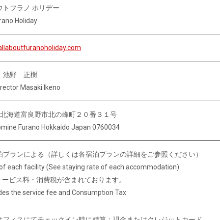
ウトフラノ ホリデー
rano Holiday
allaboutfuranoholiday.com
 池野 正樹
rector Masaki Ikeno
034 北海道富良野市北の峰町２０番３１号
omine Furano Hokkaido Japan 0760034
泊プランによる（詳しくは各宿泊プランの詳細をご参照ください）
of each facility (See staying rate of each accommodation)
サービス料・消費税が含まれております。
udes the service fee and Consumption Tax
オフィスにてチェックイン時に精算：現金またはクレジットカード